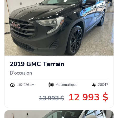
2019
GMC
Terrain
D'occasion
Automatique
26047
182 926 km
12 993 $
13 993 $