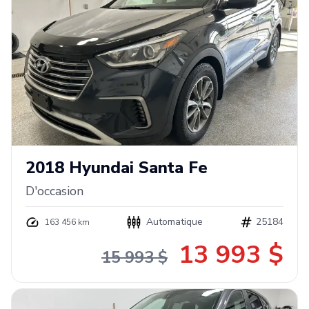
2018
Hyundai
Santa Fe
D'occasion
Automatique
25184
163 456 km
13 993 $
15 993 $