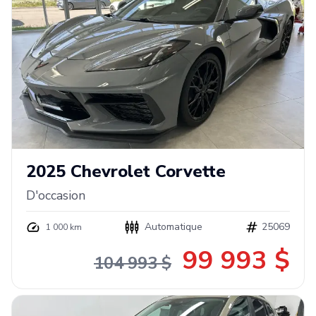
2025
Chevrolet
Corvette
D'occasion
Automatique
25069
1 000 km
99 993 $
104 993 $