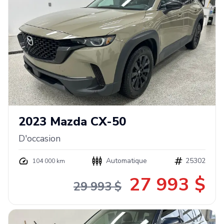
2023
Mazda
CX-50
D'occasion
Automatique
25302
104 000 km
27 993 $
29 993 $