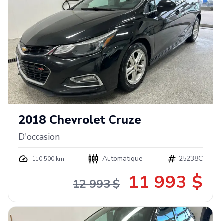
2018
Chevrolet
Cruze
D'occasion
Automatique
25238C
110 500 km
11 993 $
12 993 $