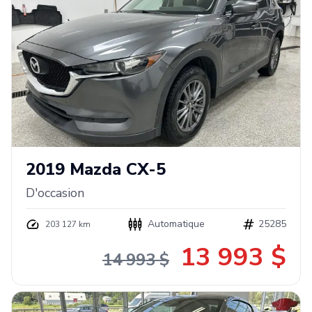
2019
Mazda
CX-5
D'occasion
Automatique
25285
203 127 km
13 993 $
14 993 $